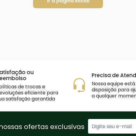
Ir a página inicial
atisfação ou
Precisa de Aten
eembolso
Nossa equipe está
olíticas de trocas e
disposição para a
evoluções eficiente para
a qualquer momen
ua satisfação garantida
nossas ofertas exclusivas